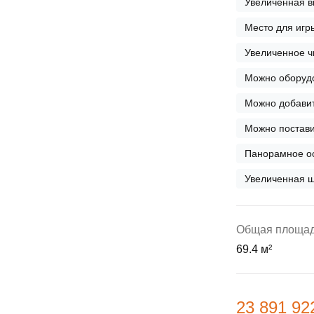
Увеличенная в
ы
скидки
Субсидии
Место для игр
Материнский капитал
Увеличенное ч
Можно оборудо
Покупка онлайн
Можно добавит
Можно постави
Панорамное о
Увеличенная ш
Общая площа
69.4 м²
23 891 92