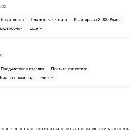
№202
Без отделки
Платите как хотите
Квартира за 2 000 ₽/мес
гардеробной
Ещё
№51
Предчистовая отделка
Платите как хотите
Вид на променад
Ещё
нное пространство или выделить отдельную комнату под каб