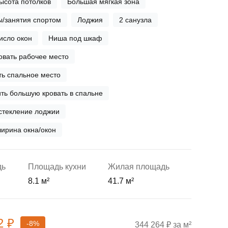
ысота потолков
Большая мягкая зона
ы/занятия спортом
Лоджия
2 санузла
исло окон
Ниша под шкаф
вать рабочее место
ь спальное место
ть большую кровать в спальне
стекление лоджии
ирина окна/окон
дь
Площадь кухни
Жилая площадь
8.1 м²
41.7 м²
2 ₽
-8%
344 264 ₽ за м²