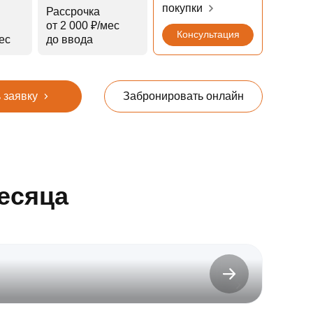
покупки
Рассрочка
от 2 000 ₽⁠/⁠мес
Консультация
мес
до ввода
 заявку
Забронировать онлайн
есяца
до 31.