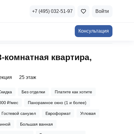
+7 (495) 032-51-97
Войти
Консультация
ичная недвижимость
3‑комнатная квартира,
а и продажа
Все акции
и скидки
секция
25 этаж
стиции в коммерцию
Все акции
Скидка
Без отделки
Платите как хотите
озможности для роста
000 ₽/мес
Панорамное окно (1 и более)
Гостевой санузел
Евроформат
Угловая
анной
Большая ванная
осы и ответы
 на популярные вопросы