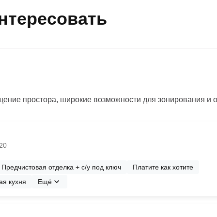
интересовать
ение простора, широкие возможности для зонирования и 
№20
Предчистовая отделка + с/у под ключ
Платите как хотите
ая кухня
Ещё