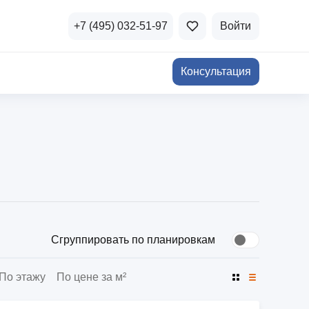
+7 (495) 032-51-97
Войти
Консультация
ичная недвижимость
а и продажа
Все акции
и скидки
стиции в коммерцию
Все акции
озможности для роста
Сгруппировать по планировкам
По этажу
По цене за м²
осы и ответы
 на популярные вопросы