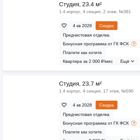
ы
скидки
Cтудия, 23.4 м²
Субсидии
1.4 корпус, 4 секция, 2 этаж, №381
Материнский капитал
4 кв 2028
Скидка
Предчистовая отделка
Покупка онлайн
Бонусная программа от ГК ФСК
Платите как хотите
Квартира за 2 000 ₽/мес
Ещё
Cтудия, 23.7 м²
1.4 корпус, 4 секция, 17 этаж, №590
4 кв 2028
Скидка
Предчистовая отделка
Бонусная программа от ГК ФСК
Платите как хотите