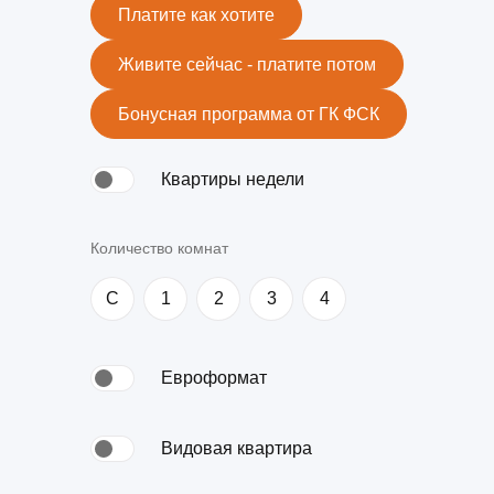
Ипотека по двум документам
новостройки
квартир
Платите как хотите
Рефинансирование
Живите сейчас - платите потом
Бонусная программа от ГК ФСК
Квартиры недели
Количество комнат
C
1
2
3
4
Евроформат
Видовая квартира